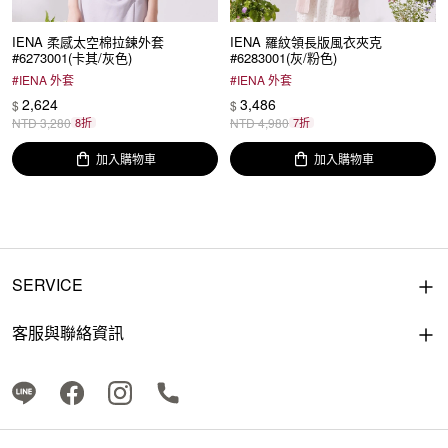
IENA 柔感太空棉拉鍊外套
IENA 羅紋領長版風衣夾克
#6273001(卡其/灰色)
#6283001(灰/粉色)
#
IENA 外套
#
IENA 外套
2,624
3,486
$
$
NTD
3,280
8折
NTD
4,980
7折
加入購物車
加入購物車
SERVICE
客服與聯絡資訊