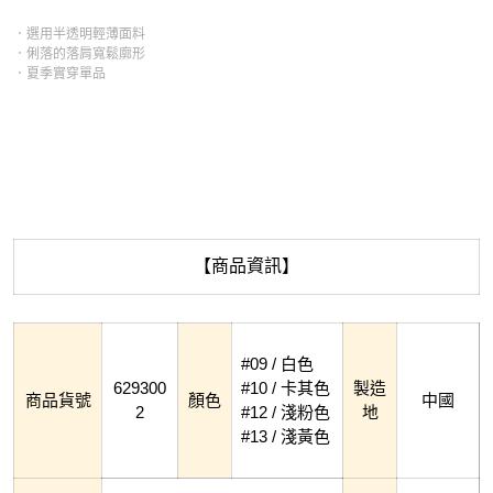
．選用半透明輕薄面料
．俐落的落肩寬鬆廓形
．夏季實穿單品
【商品資訊】
#09 / 白色
629300
#10 / 卡其色
製造
商品貨號
顏色
中國
2
#12 / 淺粉色
地
#13 / 淺黃色