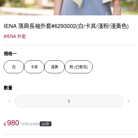
IENA 落肩長袖外套#6293002(白/卡其/淺粉/淺黃色)
#
IENA 外套
規格一
白
卡其
淺黃
粉 (已售完)
數量
980
$
34折
NTD
2,880