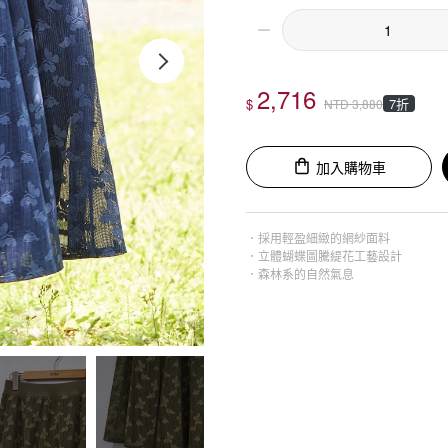
2,716
$
7折
NTD
3,880
加入購物車
．採用輕盈細緻的網紗面料
．立體蝴蝶圖騰緹花工藝設計
．森林系的自然氣息