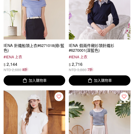
IENA 針織船領上衣#6271018(綠/藍
IENA 假兩件襯衫領針織衫
色)
#6270001(深藍色)
#
IENA 上衣
#
IENA 上衣
2,144
2,716
$
$
NTD
2,680
8折
NTD
3,880
7折
加入購物車
加入購物車