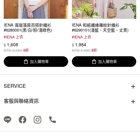
IENA 寬版落肩百搭針織衫
IENA 和紙纖維羅紋針織衫
#6280001(黑/白/粉/淺綠色)
#6290101(淺藍、天空藍、丈青)
#
IENA 上衣
#
IENA 上衣
1,608
1,984
$
$
NTD
2,680
6折
NTD
2,480
8折
加入購物車
加入購物車
SERVICE
客服與聯絡資訊