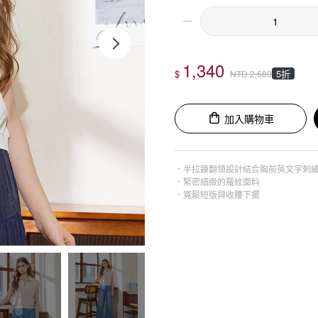
1,340
$
5折
NTD
2,680
加入購物車
．半拉鍊翻領設計結合胸前英文字刺
．緊密細緻的羅紋面料
．寬鬆短版與收腰下擺