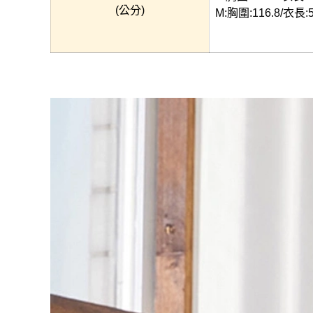
(公分)
M:胸圍:116.8/衣長:5