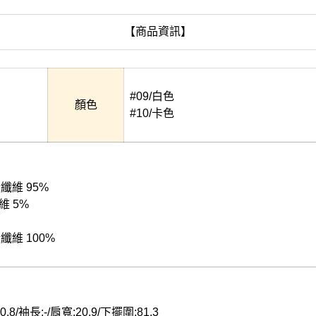
【商品資訊】
#09/白色
顏色
#10/卡色
酯纖維 95%
維 5%
酯纖維 100%
0.8/袖長:-/肩寬:20.9/下擺圍:81.3