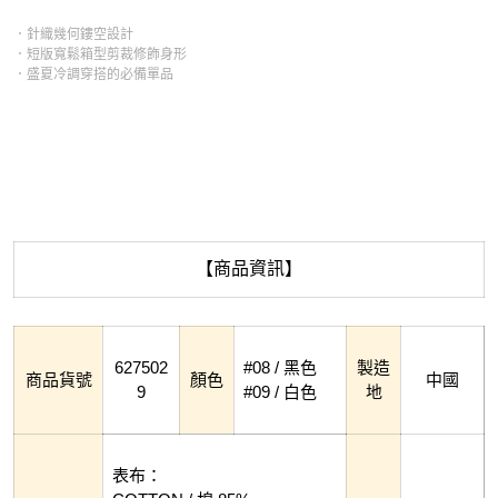
．針織幾何鏤空設計
．短版寬鬆箱型剪裁修飾身形
．盛夏冷調穿搭的必備單品
【商品資訊】
627502
#08 / 黑色
製造
商品貨號
顏色
中國
9
#09 / 白色
地
表布：