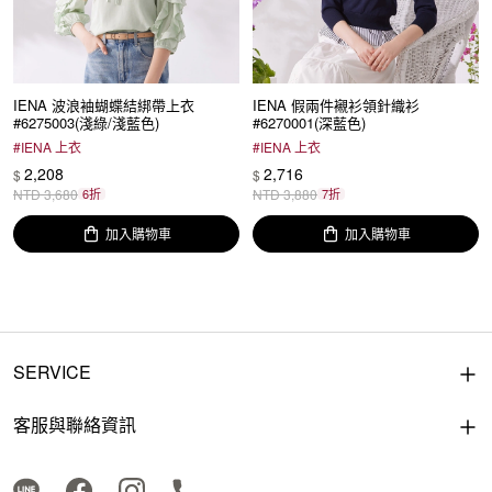
IENA 波浪袖蝴蝶結綁帶上衣
IENA 假兩件襯衫領針織衫
#6275003(淺綠/淺藍色)
#6270001(深藍色)
#
IENA 上衣
#
IENA 上衣
2,208
2,716
$
$
NTD
3,680
6折
NTD
3,880
7折
加入購物車
加入購物車
SERVICE
客服與聯絡資訊