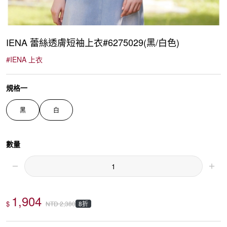
IENA 蕾絲透膚短袖上衣#6275029(黑/白色)
#
IENA 上衣
規格一
黑
白
數量
1,904
$
8折
NTD
2,380