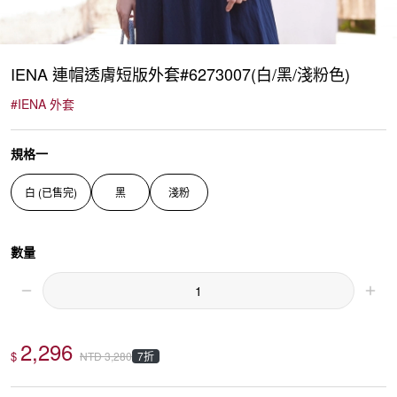
IENA 連帽透膚短版外套#6273007(白/黑/淺粉色)
#
IENA 外套
規格一
白 (已售完)
黑
淺粉
數量
2,296
$
7折
NTD
3,280