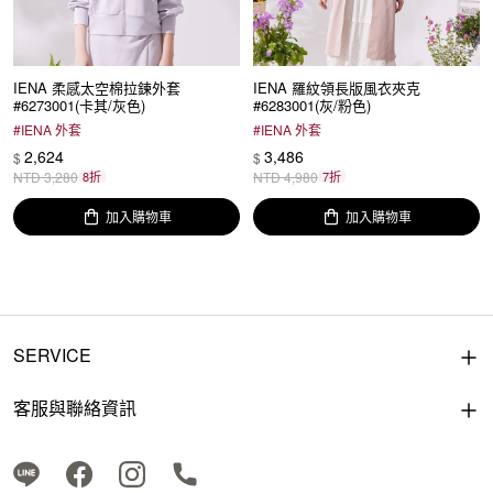
IENA 柔感太空棉拉鍊外套
IENA 羅紋領長版風衣夾克
#6273001(卡其/灰色)
#6283001(灰/粉色)
#
IENA 外套
#
IENA 外套
2,624
3,486
$
$
NTD
3,280
8折
NTD
4,980
7折
加入購物車
加入購物車
SERVICE
客服與聯絡資訊