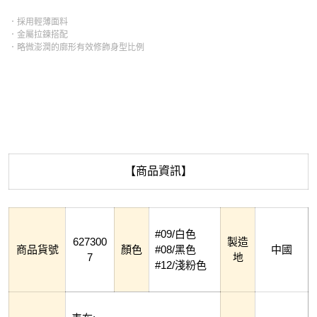
．採用輕薄面料
．金屬拉鍊搭配
．略微澎潤的廓形有效修飾身型比例
【商品資訊】
#09/白色
627300
製造
商品貨號
顏色
#08/黑色
中國
7
地
#12/淺粉色