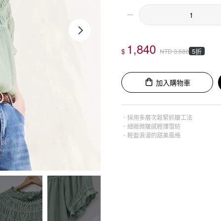
1,840
$
5折
NTD
3,680
加入購物車
．採用多層次鬆緊抓皺工法
．細緻微皺感輕薄雪紡
．輕盈浪漫的甜美風格