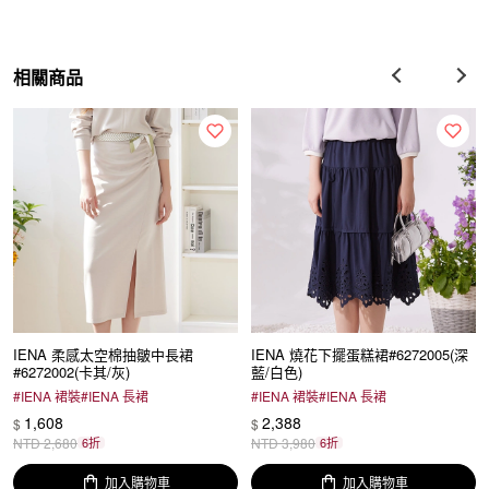
相關商品
IENA 柔感太空棉抽皺中長裙
IENA 燒花下擺蛋糕裙#6272005(深
#6272002(卡其/灰)
藍/白色)
#
IENA 裙裝
#
IENA 長裙
#
IENA 裙裝
#
IENA 長裙
1,608
2,388
$
$
NTD
2,680
6折
NTD
3,980
6折
加入購物車
加入購物車