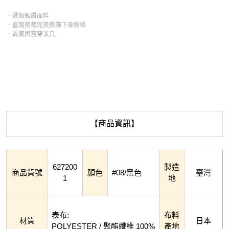
．滑順親膚面料
．直筒剪裁完美修飾下身線條
．質感與實穿兼具
【商品資訊】
627200
製造
商品貨號
顏色
#08/黑色
臺灣
1
地
表布:
布料
材質
日本
POLYESTER / 聚酯纖維 100%
產地