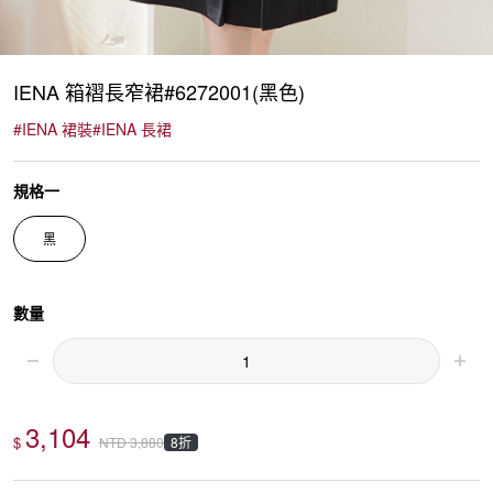
IENA 箱褶長窄裙#6272001(黑色)
#
IENA 裙裝
#
IENA 長裙
規格一
黑
數量
3,104
$
8折
NTD
3,880