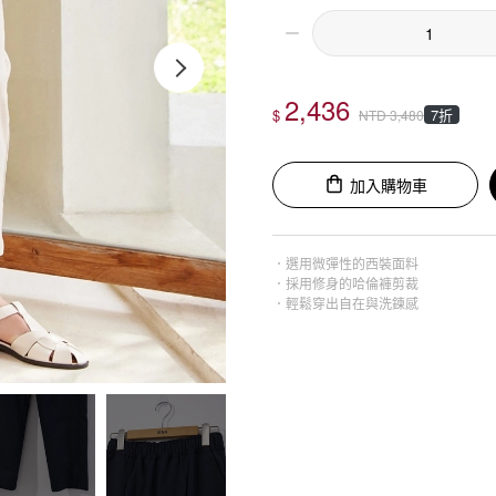
2,436
$
7折
NTD
3,480
加入購物車
．選用微彈性的西裝面料
．採用修身的哈倫褲剪裁
．輕鬆穿出自在與洗鍊感