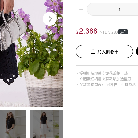
2,388
$
6折
NTD
3,980
加入購物車
．擺採用精緻鏤空燒花蕾絲工藝
．立體蛋糕裙層次剪裁增加造型感
．全鬆緊腰頭設計 包容性佳不挑身形