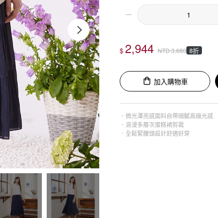
2,944
$
8折
NTD
3,680
加入購物車
．微光澤亮感面料自帶細膩高級光感
．浪漫多層次蛋糕裙剪裁
．全鬆緊腰頭設計舒適好穿