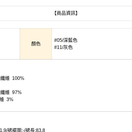
【商品資訊】
#05/深藍色
顏色
#11/灰色
酯纖維 100%
酯纖維 97%
纖維 3%
1.9/裙襬圍:-/裙長:83.8