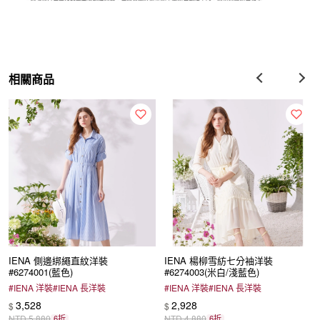
相關商品
IENA 側邊綁繩直紋洋裝
IENA 楊柳雪紡七分袖洋裝
#6274001(藍色)
#6274003(米白/淺藍色)
#
IENA 洋裝
#
IENA 長洋裝
#
IENA 洋裝
#
IENA 長洋裝
3,528
2,928
$
$
NTD
5,880
6折
NTD
4,880
6折