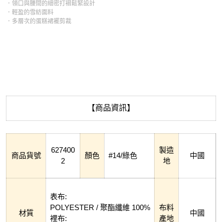
．領口與腰間的細密打褶鬆緊設計
．輕盈的雪紡面料
．多層次的蛋糕裙襬剪裁
【商品資訊】
627400
製造
商品貨號
顏色
#14/綠色
中國
2
地
表布:
POLYESTER / 聚酯纖維 100%
布料
材質
中國
裡布:
產地