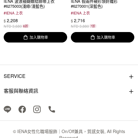
IENA 波浪袖蝴蝶結綁帶上衣
IENA 假兩件襯衫領針織衫
#6275003(淺綠/淺藍色)
#6270001(深藍色)
#
IENA 上衣
#
IENA 上衣
2,208
2,716
$
$
NTD
3,680
6折
NTD
3,880
7折
加入購物車
加入購物車
SERVICE
客服與聯絡資訊
© IENA女性化職場服飾｜On/Off兼具，質感女裝, All Rights
Reserved.