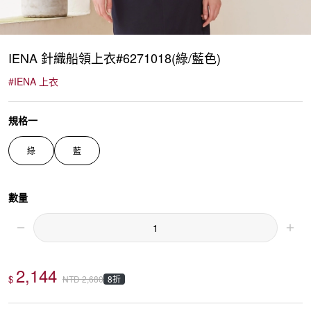
IENA 針織船領上衣#6271018(綠/藍色)
#
IENA 上衣
規格一
綠
藍
數量
2,144
$
8折
NTD
2,680