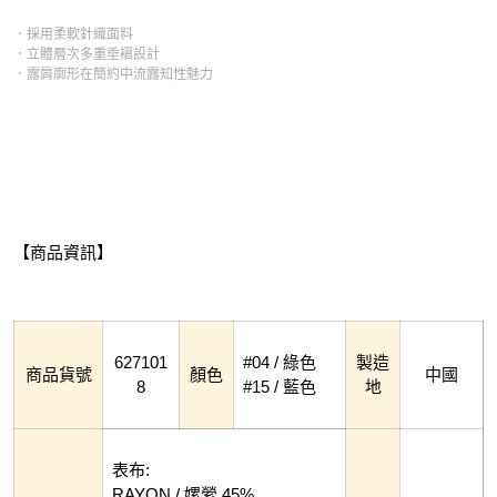
．採用柔軟針織面料
．立體層次多重垂褶設計
．露肩廓形在簡約中流露知性魅力
【商品資訊】
627101
#04 / 綠色
製造
商品貨號
顏色
中國
8
#15 / 藍色
地
表布:
RAYON / 嫘縈 45%