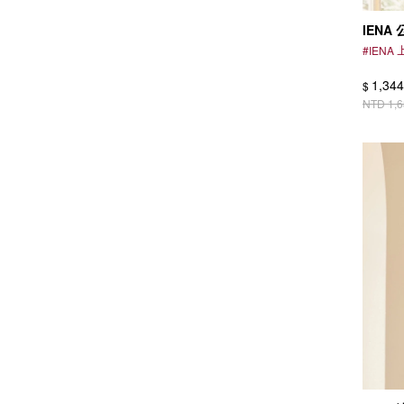
IENA
#
IENA
1,344
$
NTD
1,