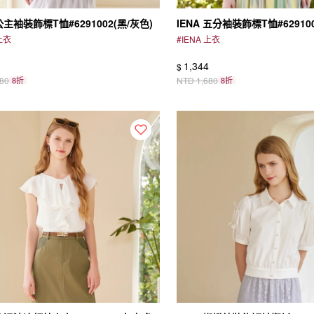
 公主袖裝飾標T恤#6291002(黑/灰色)
IENA 五分袖裝飾標T恤#629100
 上衣
#
IENA 上衣
1,344
$
680
8折
NTD
1,680
8折