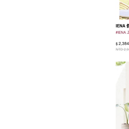
IENA
#
IENA
2,384
$
NTD
2,