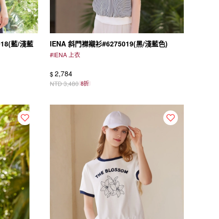
18(藍/淺藍
IENA 斜門襟襯衫#6275019(黑/淺藍色)
#
IENA 上衣
2,784
$
NTD
3,480
8折