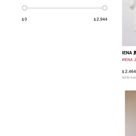
0
2,944
$
$
IENA
#
IENA
2,464
$
NTD
3,