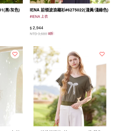
1(黑/灰色)
IENA 前領波浪襯衫#6275022(淺黃/淺綠色)
#
IENA 上衣
2,944
$
NTD
3,680
8折