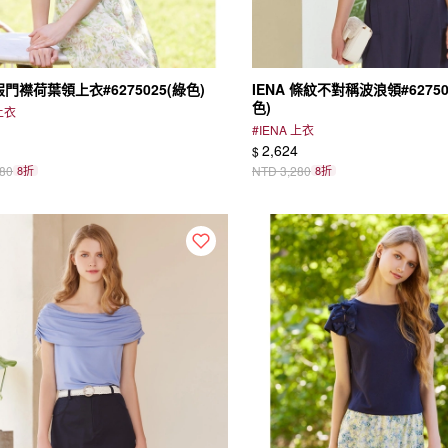
 假門襟荷葉領上衣#6275025(綠色)
IENA 條紋不對稱波浪領#62750
色)
 上衣
#
IENA 上衣
2,624
$
980
8折
NTD
3,280
8折