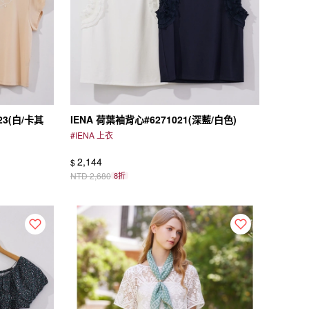
23(白/卡其
IENA 荷葉袖背心#6271021(深藍/白色)
#
IENA 上衣
2,144
$
NTD
2,680
8折