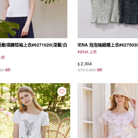
 活動項鍊短袖上衣#6271020(深藍/白
IENA 泡泡袖細褶上衣#627503
#
IENA 上衣
 上衣
2,304
$
680
8折
NTD
2,880
8折