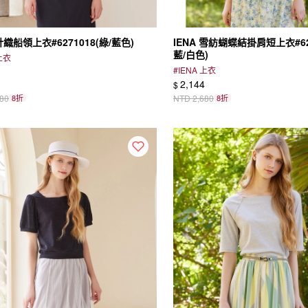
 針織船領上衣#6271018(綠/藍色)
IENA 雪紡蝴蝶結掛肩短上衣#62
藍/白色)
 上衣
#
IENA 上衣
2,144
$
680
8折
NTD
2,680
8折