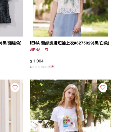
0(黑/淺綠色)
IENA 蕾絲透膚短袖上衣#6275029(黑/白色)
#
IENA 上衣
1,904
$
NTD
2,380
8折