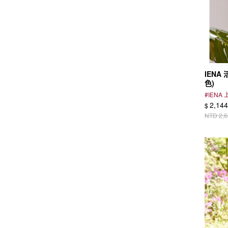
IENA
色)
#
IENA
2,144
$
NTD
2,