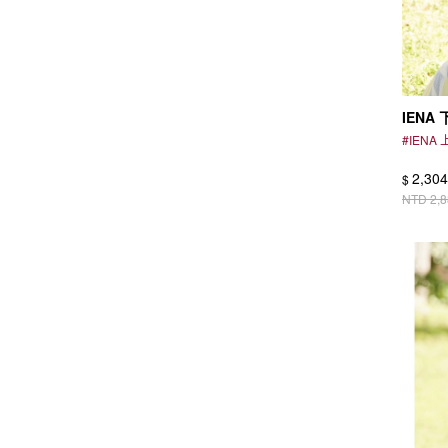
IENA
#
IENA
2,304
$
NTD
2,