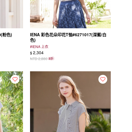
0(粉色)
IENA 彩色花朵印花T恤#6271017(深藍/白
色)
#
IENA 上衣
2,304
$
NTD
2,880
8折