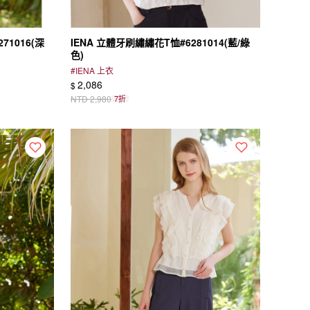
71016(深
IENA 立體牙刷繡繡花T恤#6281014(藍/綠
色)
#
IENA 上衣
2,086
$
NTD
2,980
7折