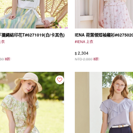
 下擺繩結印花T#6271019(白/卡其色)
IENA 荷葉領短袖襯衫#627502
 上衣
#
IENA 上衣
2,304
$
880
8折
NTD
2,880
8折