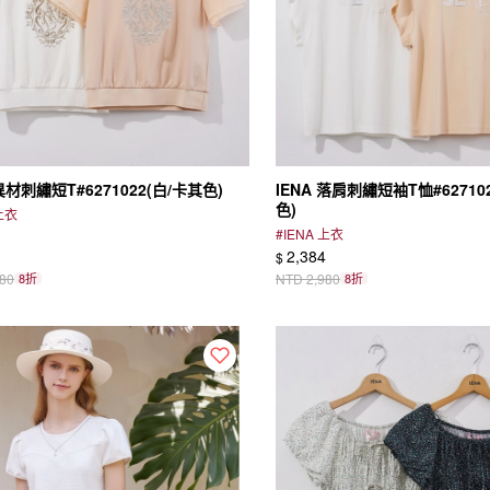
 異材刺繡短T#6271022(白/卡其色)
IENA 落肩刺繡短袖T恤#62710
色)
 上衣
#
IENA 上衣
2,384
$
080
8折
NTD
2,980
8折