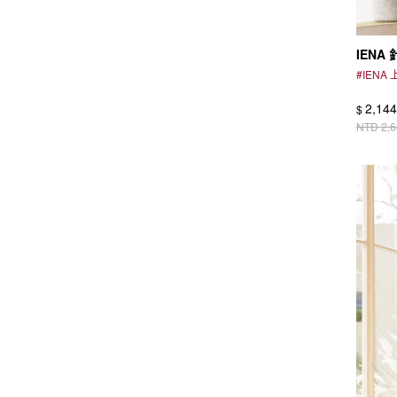
IENA
#
IENA
2,144
$
NTD
2,