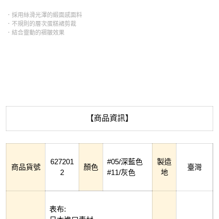
．採用絲滑光澤的緞面感面料
．不規則的層次蛋糕裙剪裁
．結合靈動的褶皺效果
【商品資訊】
627201
#05/深藍色
製造
商品貨號
顏色
臺灣
2
#11/灰色
地
表布: