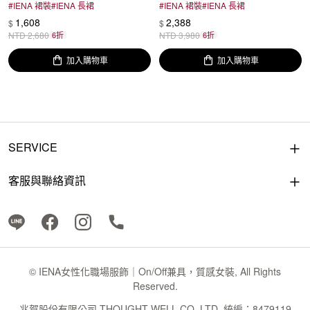
#
IENA 裙裝
#
IENA 長裙
#
IENA 裙裝
#
IENA 長裙
1,608
2,388
$
$
NTD
2,680
6折
NTD
3,980
6折
加入購物車
加入購物車
SERVICE
客服與聯絡資訊
© IENA女性化職場服飾｜On/Off兼具，質感女裝, All Rights
Reserved.
兆賀股份有限公司 THOUGHT WELL CO.,LTD. 統編：8479119