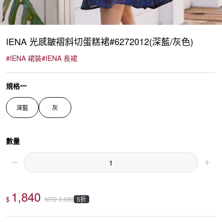
IENA 光感皺褶斜切蛋糕裙#6272012(深藍/灰色)
#
IENA 裙裝
#
IENA 長裙
規格一
深藍
灰
數量
1,840
$
5折
NTD
3,680