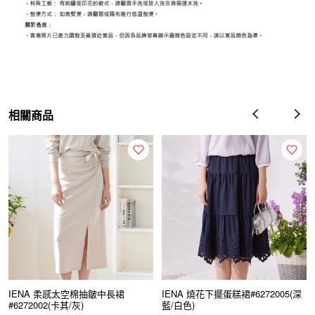
相關商品
IENA 柔感太空棉抽皺中長裙
IENA 燒花下擺蛋糕裙#6272005(深
#6272002(卡其/灰)
藍/白色)