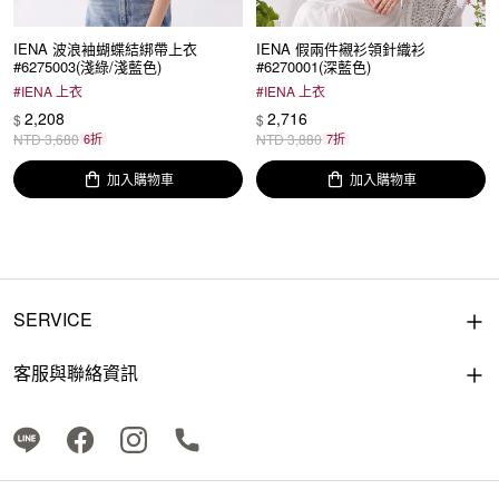
IENA 波浪袖蝴蝶結綁帶上衣
IENA 假兩件襯衫領針織衫
#6275003(淺綠/淺藍色)
#6270001(深藍色)
#
IENA 上衣
#
IENA 上衣
2,208
2,716
$
$
NTD
3,680
6折
NTD
3,880
7折
加入購物車
加入購物車
SERVICE
客服與聯絡資訊