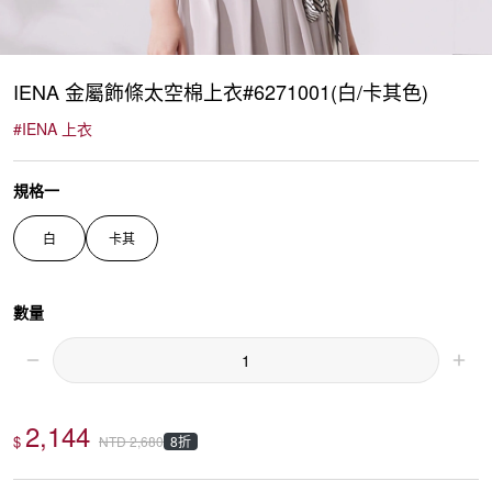
IENA 金屬飾條太空棉上衣#6271001(白/卡其色)
#
IENA 上衣
規格一
白
卡其
數量
2,144
$
8折
NTD
2,680