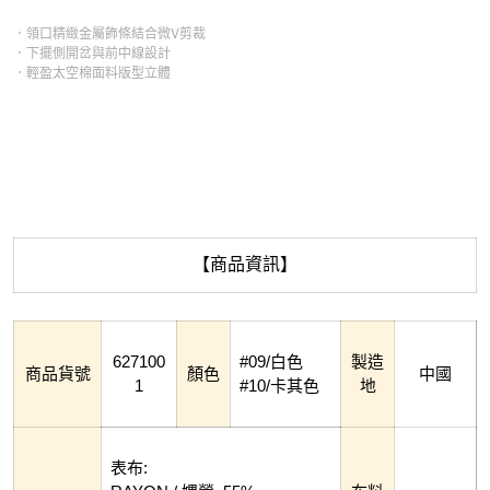
．領口精緻金屬飾條結合微V剪裁
．下擺側開岔與前中線設計
．輕盈太空棉面料版型立體
【商品資訊】
627100
#09/白色
製造
商品貨號
顏色
中國
1
#10/卡其色
地
表布: