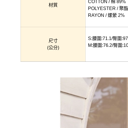
COTTON / 棉 89%
材質
POLYESTER / 聚
RAYON / 嫘縈 2%
S:腰圍:71.1/臀圍:97
尺寸
M:腰圍:76.2/臀圍:10
(公分)