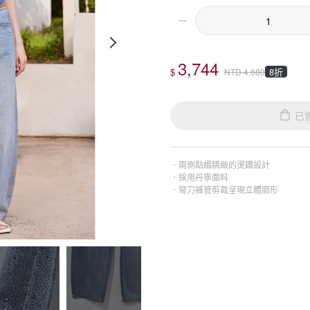
3,744
$
8折
NTD
4,680
已
．兩側點綴精緻的燙鑽設計
．採用丹寧面料
．彎刀褲管剪裁呈現立體廓形